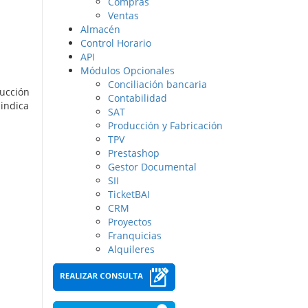
Compras
Ventas
Almacén
Control Horario
API
Módulos Opcionales
Conciliación bancaria
ucción
Contabilidad
 indica
SAT
Producción y Fabricación
TPV
Prestashop
Gestor Documental
SII
TicketBAI
CRM
Proyectos
Franquicias
Alquileres