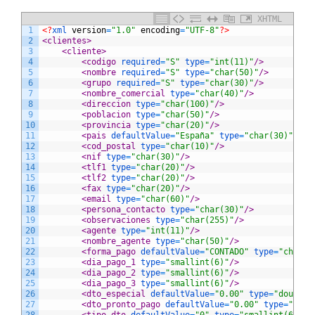
XHTML
1
<?
xml 
version
=
"1.0"
encoding
=
"UTF-8"
?>
2
<clientes>
3
<cliente>
4
<codigo 
required
=
"S"
type
=
"int(11)"
/>
5
<nombre 
required
=
"S"
type
=
"char(50)"
/>
6
<grupo 
required
=
"S"
type
=
"char(30)"
/>
7
<nombre_comercial 
type
=
"char(40)"
/>
8
<direccion 
type
=
"char(100)"
/>
9
<poblacion 
type
=
"char(50)"
/>
10
<provincia 
type
=
"char(20)"
/>
11
<pais 
defaultValue
=
"España"
type
=
"char(30)"
/>
12
<cod_postal 
type
=
"char(10)"
/>
13
<nif 
type
=
"char(30)"
/>
14
<tlf1 
type
=
"char(20)"
/>
15
<tlf2 
type
=
"char(20)"
/>
16
<fax 
type
=
"char(20)"
/>
17
<email 
type
=
"char(60)"
/>
18
<persona_contacto 
type
=
"char(30)"
/>
19
<observaciones 
type
=
"char(255)"
/>
20
<agente 
type
=
"int(11)"
/>
21
<nombre_agente 
type
=
"char(50)"
/>
22
<forma_pago 
defaultValue
=
"CONTADO"
type
=
"char(1
23
<dia_pago_1 
type
=
"smallint(6)"
/>
24
<dia_pago_2 
type
=
"smallint(6)"
/>
25
<dia_pago_3 
type
=
"smallint(6)"
/>
26
<dto_especial 
defaultValue
=
"0.00"
type
=
"double(
27
<dto_pronto_pago 
defaultValue
=
"0.00"
type
=
"doub