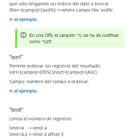
que sólo tengamos un indicio del dato a buscar
filter=[campo]=[asd%] =>where campo like 'asd%'.
Ir al ejemplo
.
En una URL el caracter '%' se ha de codificar
como '%25'.
"sort"
Permite ordenar los registros del resultado:
sort=[campo]=[DESC]/sort=[campo]=[ASC]
Campo: nombre del campo a ordenar.
Ir al ejemplo
.
"limit"
Limita el número de registros:
limit=4 =>limit 4
limit=4,3 =>limit 4 offset 3