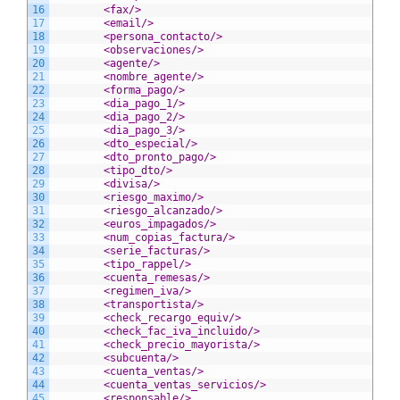
16
<fax/>
17
<email/>
18
<persona_contacto/>
19
<observaciones/>
20
<agente/>
21
<nombre_agente/>
22
<forma_pago/>
23
<dia_pago_1/>
24
<dia_pago_2/>
25
<dia_pago_3/>
26
<dto_especial/>
27
<dto_pronto_pago/>
28
<tipo_dto/>
29
<divisa/>
30
<riesgo_maximo/>
31
<riesgo_alcanzado/>
32
<euros_impagados/>
33
<num_copias_factura/>
34
<serie_facturas/>
35
<tipo_rappel/>
36
<cuenta_remesas/>
37
<regimen_iva/>
38
<transportista/>
39
<check_recargo_equiv/>
40
<check_fac_iva_incluido/>
41
<check_precio_mayorista/>
42
<subcuenta/>
43
<cuenta_ventas/>
44
<cuenta_ventas_servicios/>
45
<responsable/>