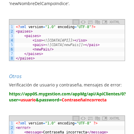
'newNombreDelCampoIndice'.
XHTML
1
<?
xml 
version
=
"1.0"
encoding
=
"UTF-8"
?>
2
<paises>
3
<paises>
4
<iso>
<![CDATA[API]]>
</iso>
5
<pais>
<![CDATA[newPais]]>
</pais>
6
<newPais/>
7
</paises>
8
</paises>
Otros
Verificación de usuario y contraseña, mensajes de error:
https://app05.mygestion.com/appMg/api/ApiClientes/0?
user=
usuario
&password=
ContraseñaIncorrecta
XHTML
1
<?
xml 
version
=
"1.0"
encoding
=
"UTF-8"
?>
2
<error>
3
<message>
Contraseña incorrecta
</message>