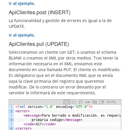
Ir al ejemplo
.
ApiClientes.post (INSERT)
La funcionalidad y gestión de errores es igual a la de
UPDATE.
Ir al ejemplo.
ApiClientes.put (UPDATE)
Seleccionamos un cliente con GET, o usamos el schema
BLANK o creamos el XML por otros medios. Tras tener la
información necesaria en el XML, enviamos este
documento en una llamada PUT. El cliente es modificado.
Es obligatorio que en el documento XML que se envía
vaya la clave primaria del registro que queremos
modificar. De lo contrario un error devuelto por el
servidor le informará de este requerimiento.
XHTML
1
<?
xml 
version
=
"1.0"
encoding
=
"UTF-8"
?>
2
<error>
3
<message>
Para borrado o modificación, es requerido e
4
        primaria codigo
</message>
5
<code>
417
</code>
6
</error>