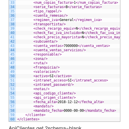
33
<num_copias_factura>
1
</num_copias_factura>
34
<serie_facturas>
B
</serie_facturas>
35
<tipo_rappel/>
36
<cuenta_remesas/>
37
<regimen_iva>
General
</regimen_iva>
38
<transportista/>
39
<check_recargo_equiv>
N
</check_recargo_equiv>
40
<check_fac_iva_incluido>
N
</check_fac_iva_inclui
41
<check_precio_mayorista>
N
</check_precio_mayoris
42
<subcuenta/>
43
<cuenta_ventas>
7000000
</cuenta_ventas>
44
<cuenta_ventas_servicios/>
45
<responsable/>
46
<zona/>
47
<ruta/>
48
<franquicia/>
49
<valoracion/>
50
<activo>
SI
</activo>
51
<intranet_acceso>
SI
</intranet_acceso>
52
<intranet_password/>
53
<notas/>
54
<api_codigo_cliente/>
55
<api_origen_cliente/>
56
<fecha_alta>
2018-12-12
</fecha_alta>
57
<mandato/>
58
<mandato_fecha>
0000-00-00
</mandato_fecha>
59
</cliente>
60
</clientes>
ApiClientes.get ?schema=blank