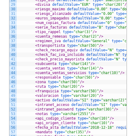
28
<tipo_dto 
defaultValue
=
"0"
type
=
"smallint(6) 0 
29
<divisa 
defaultValue
=
"EUR"
type
=
"char(20)"
/>
30
<riesgo_maximo 
defaultValue
=
"0.00"
type
=
"double
31
<riesgo_alcanzado 
defaultValue
=
"0.00"
type
=
"dou
32
<euros_impagados 
defaultValue
=
"0.00"
type
=
"doub
33
<num_copias_factura 
defaultValue
=
"0"
type
=
"smal
34
<serie_facturas 
defaultValue
=
"B"
type
=
"char(10)
35
<tipo_rappel 
type
=
"char(3)"
/>
36
<cuenta_remesas 
type
=
"char(2)"
/>
37
<regimen_iva 
defaultValue
=
"General"
type
=
"char(
38
<transportista 
type
=
"char(50)"
/>
39
<check_recargo_equiv 
defaultValue
=
"N"
type
=
"cha
40
<check_fac_iva_incluido 
defaultValue
=
"N"
type
=
"
41
<check_precio_mayorista 
defaultValue
=
"N"
type
=
"
42
<subcuenta 
type
=
"char(14)"
/>
43
<cuenta_ventas 
type
=
"char(14)"
/>
44
<cuenta_ventas_servicios 
type
=
"char(10)"
/>
45
<responsable 
type
=
"char(50)"
/>
46
<zona 
type
=
"char(50)"
/>
47
<ruta 
type
=
"char(20)"
/>
48
<franquicia 
type
=
"varchar(50)"
/>
49
<valoracion 
type
=
"varchar(20)"
/>
50
<activo 
defaultValue
=
"SI"
type
=
"varchar(2)"
/>
51
<intranet_acceso 
defaultValue
=
"SI"
type
=
"varcha
52
<intranet_password 
type
=
"varchar(30)"
/>
53
<notas 
type
=
"varchar(255)"
/>
54
<api_codigo_cliente 
type
=
"char(10)"
/>
55
<api_origen_cliente 
type
=
"char(10)"
/>
56
<fecha_alta 
defaultValue
=
"2018-12-18"
required
=
57
<mandato 
type
=
"char(35)"
/>