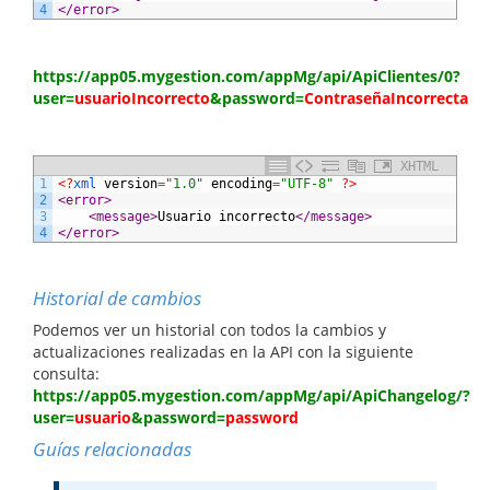
4
</error>
https://app05.mygestion.com/appMg/api/ApiClientes/0?
user=
usuarioIncorrecto
&password=
ContraseñaIncorrecta
XHTML
1
<?
xml 
version
=
"1.0"
encoding
=
"UTF-8"
?>
2
<error>
3
<message>
Usuario incorrecto
</message>
4
</error>
Historial de cambios
Podemos ver un historial con todos la cambios y
actualizaciones realizadas en la API con la siguiente
consulta:
https://app05.mygestion.com/appMg/api/ApiChangelog/?
user=
usuario
&password=
password
Guías relacionadas