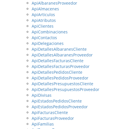
ApiAlbaranesProveedor
ApiAlmacenes
ApiArticulos
ApiAtributos
ApiClientes
ApiCombinaciones
ApiContactos
ApiDelegaciones
ApiDetallesAlbaranesCliente
ApiDetallesAlbaranesProveedor
ApiDetallesFacturasCliente
ApiDetallesFacturasProveedor
ApiDetallesPedidosCliente
ApiDetallesPedidosProveedor
ApiDetallesPresupuestosCliente
ApiDetallesPresupuestosProveedor
ApiDivisas
ApiEstadosPedidosCliente
ApiEstadosPedidosProveedor
ApiFacturasCliente
ApiFacturasProveedor
ApiFamilias