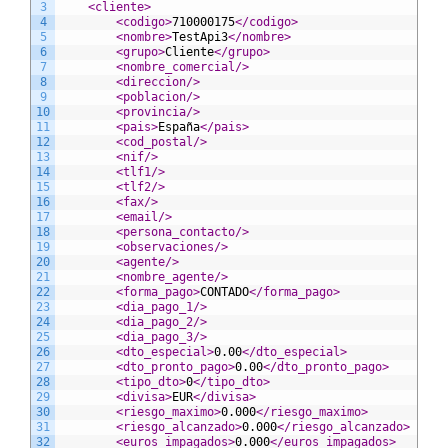
3
<cliente>
4
<codigo>
710000175
</codigo>
5
<nombre>
TestApi3
</nombre>
6
<grupo>
Cliente
</grupo>
7
<nombre_comercial/>
8
<direccion/>
9
<poblacion/>
10
<provincia/>
11
<pais>
España
</pais>
12
<cod_postal/>
13
<nif/>
14
<tlf1/>
15
<tlf2/>
16
<fax/>
17
<email/>
18
<persona_contacto/>
19
<observaciones/>
20
<agente/>
21
<nombre_agente/>
22
<forma_pago>
CONTADO
</forma_pago>
23
<dia_pago_1/>
24
<dia_pago_2/>
25
<dia_pago_3/>
26
<dto_especial>
0.00
</dto_especial>
27
<dto_pronto_pago>
0.00
</dto_pronto_pago>
28
<tipo_dto>
0
</tipo_dto>
29
<divisa>
EUR
</divisa>
30
<riesgo_maximo>
0.000
</riesgo_maximo>
31
<riesgo_alcanzado>
0.000
</riesgo_alcanzado>
32
<euros_impagados>
0.000
</euros_impagados>