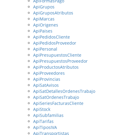
ApiFormasPago
ApiGrupos
ApiGruposAtributos
ApiMarcas
ApiOrigenes
ApiPaises
ApiPedidosCliente
ApiPedidosProveedor
ApiPersonal
ApiPresupuestosCliente
ApiPresupuestosProveedor
ApiProductosAtributos
ApiProveedores
ApiProvincias
ApiSatAvisos
ApiSatDetallesOrdenesTrabajo
ApiSatOrdenesTrabajo
ApiSeriesFacturasCliente
ApiStock
ApiSubfamilias
ApiTarifas
ApiTiposIVA
ApiTransportistas