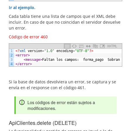
Ir al ejemplo.
Cada tabla tiene una lista de campos que el XML debe
incluir. En caso de que no coincidan el servidor devuelve
un error.
Código de error 460
XHTML
1
<?
xml 
version
=
"1.0"
encoding
=
"UTF-8"
?>
2
<error>
3
<message>
Faltan los campos:  forma_pago  Sobran los 
4
</error>
Si la base de datos devolviera un error, se captura y se
envía en el response con el código 461.
Los códigos de error están sujetos a
modificaciones.
ApiClientes.delete (DELETE)