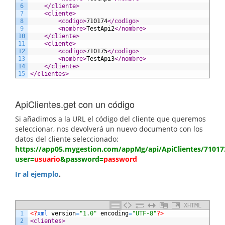
6
</cliente>
7
<cliente>
8
<codigo>
710174
</codigo>
9
<nombre>
TestApi2
</nombre>
10
</cliente>
11
<cliente>
12
<codigo>
710175
</codigo>
13
<nombre>
TestApi3
</nombre>
14
</cliente>
15
</clientes>
ApiClientes.get con un código
Si añadimos a la URL el código del cliente que queremos
seleccionar, nos devolverá un nuevo documento con los
datos del cliente seleccionado:
https://app05.mygestion.com/appMg/api/ApiClientes/71017
user=
usuario
&password=
password
Ir al ejemplo
.
XHTML
1
<?
xml 
version
=
"1.0"
encoding
=
"UTF-8"
?>
2
<clientes>