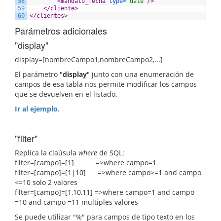
58
<mandato_fecha 
type
=
"date"
/>
59
</cliente>
60
</clientes>
Parámetros adicionales
"display"
display=[nombreCampo1,nombreCampo2,...]
El parámetro "
display
" junto con una enumeración de
campos de esa tabla nos permite modificar los campos
que se devuelven en el listado.
Ir al ejemplo.
"filter"
Replica la claúsula
where
de SQL:
filter=[campo]=[1] =>where campo=1
filter=[campo]=[1|10] =>where campo>=1 and campo
<=10 solo 2 valores
filter=[campo]=[1,10,11] =>where campo=1 and campo
=10 and campo =11 multiples valores
Se puede utilizar "%" para campos de tipo texto en los