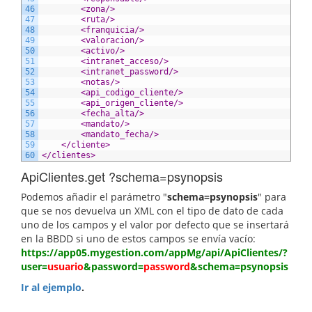
46
<zona/>
47
<ruta/>
48
<franquicia/>
49
<valoracion/>
50
<activo/>
51
<intranet_acceso/>
52
<intranet_password/>
53
<notas/>
54
<api_codigo_cliente/>
55
<api_origen_cliente/>
56
<fecha_alta/>
57
<mandato/>
58
<mandato_fecha/>
59
</cliente>
60
</clientes>
ApiClientes.get ?schema=psynopsis
Podemos añadir el parámetro "
schema=psynopsis
" para
que se nos devuelva un XML con el tipo de dato de cada
uno de los campos y el valor por defecto que se insertará
en la BBDD si uno de estos campos se envía vacío:
https://app05.mygestion.com/appMg/api/ApiClientes/?
user=
usuario
&password=
password
&schema=psynopsis
Ir al ejemplo
.