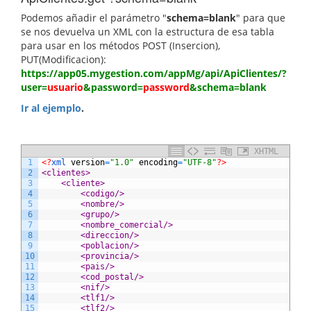
Podemos añadir el parámetro "
schema=blank
" para que
se nos devuelva un XML con la estructura de esa tabla
para usar en los métodos POST (Insercion),
PUT(Modificacion):
https://app05.mygestion.com/appMg/api/ApiClientes/?
user=
usuario
&password=
password
&schema=blank
Ir al ejemplo
.
XHTML
1
<?
xml 
version
=
"1.0"
encoding
=
"UTF-8"
?>
2
<clientes>
3
<cliente>
4
<codigo/>
5
<nombre/>
6
<grupo/>
7
<nombre_comercial/>
8
<direccion/>
9
<poblacion/>
10
<provincia/>
11
<pais/>
12
<cod_postal/>
13
<nif/>
14
<tlf1/>
15
<tlf2/>