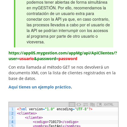
podemos tener abiertas de forma simultánea
en myGESTIÓN. Por ello, recomendamos la
contratación de un usuario extra para
conectar con la API ya que, en caso contrario,
las procesos llevados a cabo por el usuario de
la API se podrían interrumpir con los accesos
al programa por parte de otro usuario o
viceversa.
https://app05.mygestion.com/appMg/api/ApiClientes/?
user=
usuario
&password=
password
Con esta llamada al método GET se nos devolverá un
documento XML con la lista de clientes registrados en la
base de datos.
Aquí tienes un ejemplo práctico
.
XHTML
1
<?
xml 
version
=
"1.0"
encoding
=
"UTF-8"
?>
2
<clientes>
3
<cliente>
4
<codigo>
710173
</codigo>
5
<nombre>
TestApi
</nombre>