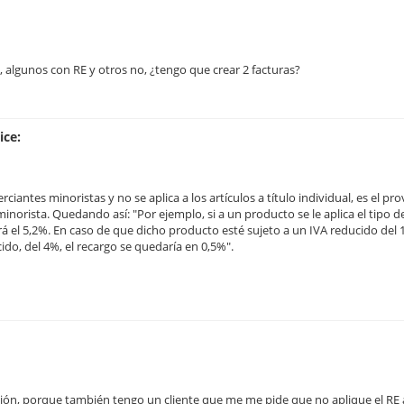
 algunos con RE y otros no, ¿tengo que crear 2 facturas?
ice:
ciantes minoristas y no se aplica a los artículos a título individual, es el pr
inorista. Quedando así: "Por ejemplo, si a un producto se le aplica el tipo d
rá el 5,2%. En caso de que dicho producto esté sujeto a un IVA reducido del 
cido, del 4%, el recargo se quedaría en 0,5%".
ción, porque también tengo un cliente que me me pide que no aplique el RE