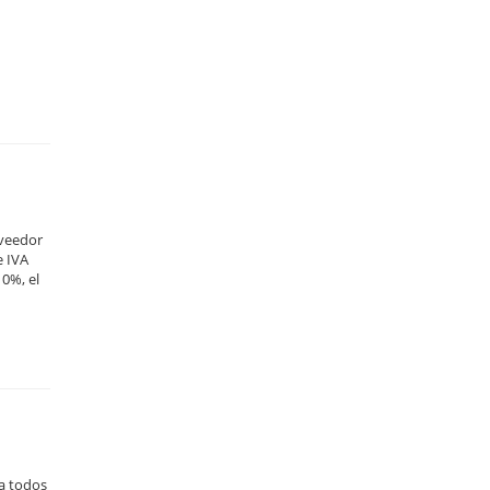
oveedor
e IVA
10%, el
 a todos