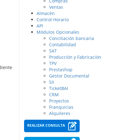
Compras
Ventas
Almacén
Control Horario
API
Módulos Opcionales
Conciliación bancaria
Contabilidad
SAT
Producción y Fabricación
TPV
diente
Prestashop
Gestor Documental
SII
TicketBAI
CRM
Proyectos
Franquicias
Alquileres