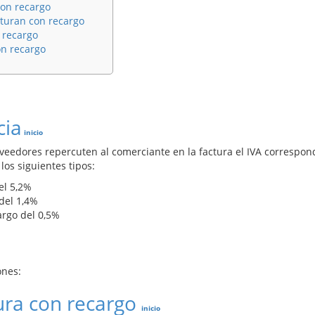
con recargo
turan con recargo
 recargo
on recargo
cia
inicio
roveedores repercuten al comerciante en la factura el IVA correspon
los siguientes tipos:
el 5,2%
 del 1,4%
argo del 0,5%
ones:
ura con recargo
inicio