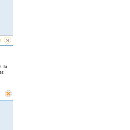
illa
 es