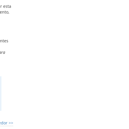
r esta
ento,
entes
ara
eedor
>>