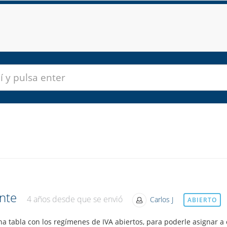
ente
4 años desde que se envió
Carlos J
ABIERTO
 tabla con los regímenes de IVA abiertos, para poderle asignar a c