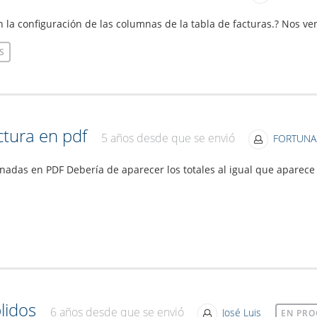
n la configuración de las columnas de la tabla de facturas.? Nos ve
S
ctura en pdf
5 años desde que se envió
FORTUNA
onadas en PDF Debería de aparecer los totales al igual que aparece 
lidos
6 años desde que se envió
José Luis
EN PRO