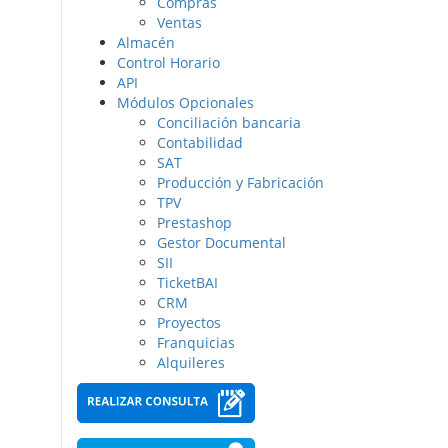
Compras
Ventas
Almacén
Control Horario
API
Módulos Opcionales
Conciliación bancaria
Contabilidad
SAT
Producción y Fabricación
TPV
Prestashop
Gestor Documental
SII
TicketBAI
CRM
Proyectos
Franquicias
Alquileres