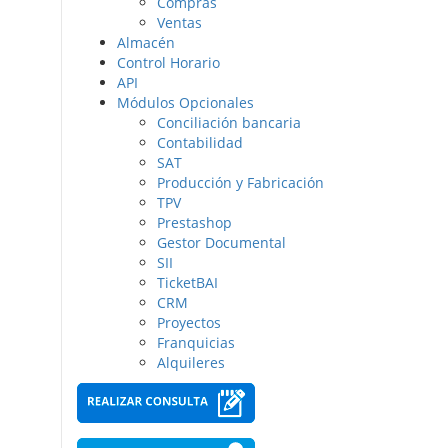
Compras
Ventas
Almacén
Control Horario
API
Módulos Opcionales
Conciliación bancaria
Contabilidad
SAT
Producción y Fabricación
TPV
Prestashop
Gestor Documental
SII
TicketBAI
CRM
Proyectos
Franquicias
Alquileres