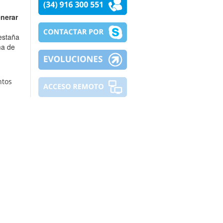
nerar
estaña
ma de
ntos