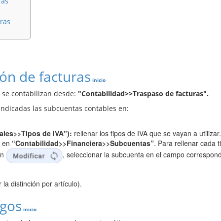
ras
uras
ión de facturas
inicio
y se contabilizan desde:
"Contabilidad>>Traspaso de facturas".
 indicadas las subcuentas contables en:
ales>>Tipos de IVA"):
rellenar los tipos de IVA que se vayan a utilizar
s en
“Contabilidad>>Financiera>>Subcuentas”
. Para rellenar cada t
en
, seleccionar la subcuenta en el campo correspond
la distinción por artículo).
agos
inicio