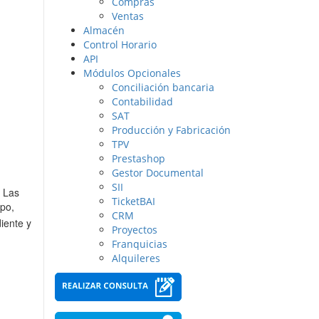
Compras
Ventas
Almacén
Control Horario
API
Módulos Opcionales
Conciliación bancaria
Contabilidad
SAT
Producción y Fabricación
TPV
Prestashop
Gestor Documental
SII
. Las
TicketBAI
ipo,
CRM
iente y
Proyectos
Franquicias
Alquileres