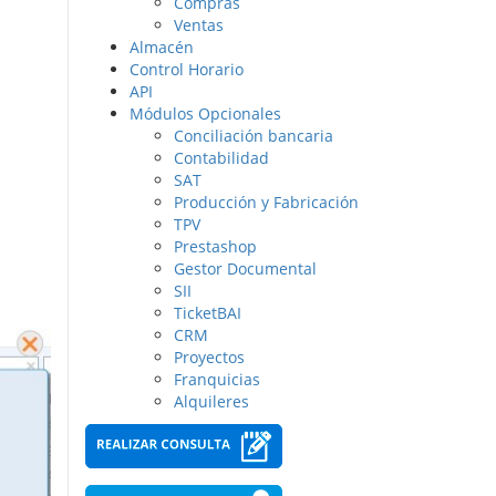
Compras
Ventas
Almacén
Control Horario
API
Módulos Opcionales
Conciliación bancaria
Contabilidad
SAT
Producción y Fabricación
TPV
Prestashop
Gestor Documental
SII
TicketBAI
CRM
Proyectos
Franquicias
Alquileres