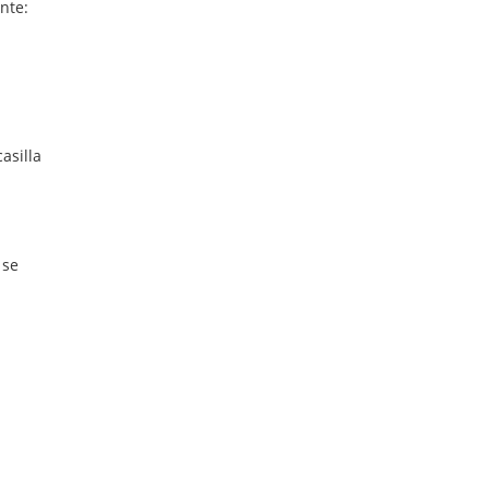
nte:
asilla
 se