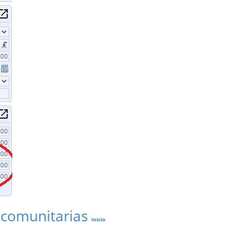
racomunitarias
inicio