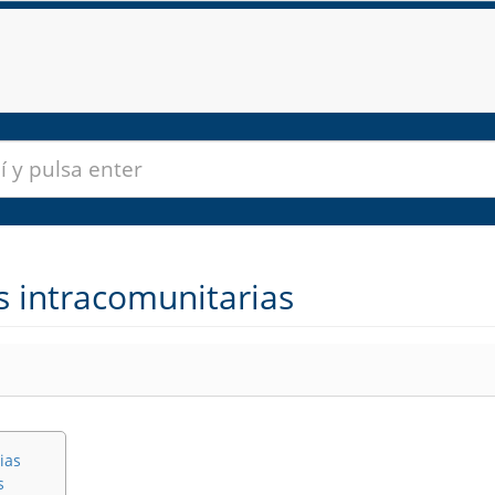
 intracomunitarias
ias
s